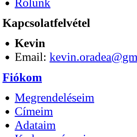
Rólunk
Kapcsolatfelvétel
Kevin
Email:
kevin.oradea@gm
Fiókom
Megrendeléseim
Címeim
Adataim