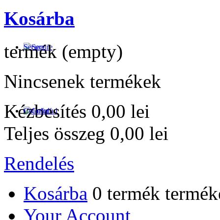
Kosárba
termék
(empty)
Secure
Nincsenek termékek
Kézbesítés
0,00 lei
Colorful
Teljes összeg
0,00 lei
Rendelés
Kosárba
0
termék
termék
Your Account